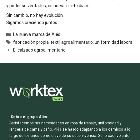
y poder solventarlos, es nuestro reto diario.
Sin cambio, no hay evolución.
Sigamos creciendo juntos.
Categorías
La nueva marca de Alés
Etiquetas
fabricación propia
,
textil agroalimentario
,
uniformidad laboral
Navegación
El calzado agroalimentario
de
entradas
·Sobre el grupo Alés:
Satisfacemos tus necesidades en ropa de trabajo, uniformidad y
lencería de cama y baño.
Alés
se ha ido adaptando a los cambios a lo
largo de los años como clave de su supervivencia. Ser proactivo ante