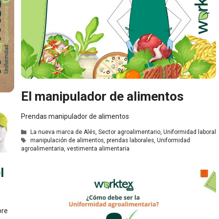
El manipulador de alimentos
Prendas manipulador de alimentos
Categorías
La nueva marca de Alés
,
Sector agroalimentario
,
Uniformidad laboral
Etiquetas
manipulación de alimentos
,
prendas laborales
,
Uniformidad
agroalimentaria
,
vestimenta alimentaria
l
pre