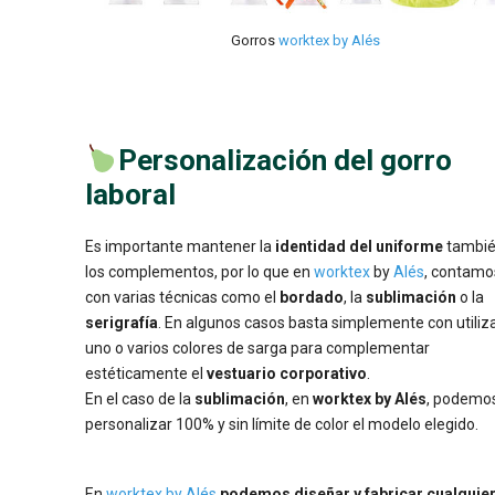
Gorros
worktex by Alés
Personalización del gorro
laboral
Es importante mantener la
identidad del uniforme
tambié
los complementos, por lo que en
worktex
by
Alés
, contamo
con varias técnicas como el
bordado
, la
sublimación
o la
serigrafía
. En algunos casos basta simplemente con utiliz
uno o varios colores de sarga para complementar
estéticamente el
vestuario corporativo
.
En el caso de la
sublimación
, en
worktex by Alés
, podemo
personalizar 100% y sin límite de color el modelo elegido.
En
worktex by Alés
podemos diseñar y fabricar cualquie