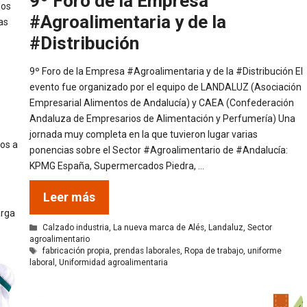
9º Foro de la Empresa
los
#Agroalimentaria y de la
ras
#Distribución
9º Foro de la Empresa #Agroalimentaria y de la #Distribución El
evento fue organizado por el equipo de LANDALUZ (Asociación
Empresarial Alimentos de Andalucía) y CAEA (Confederación
Andaluza de Empresarios de Alimentación y Perfumería) Una
jornada muy completa en la que tuvieron lugar varias
os a
ponencias sobre el Sector #Agroalimentario de #Andalucía:
KPMG España, Supermercados Piedra, …
Leer más
arga
Categorías
Calzado industria
,
La nueva marca de Alés
,
Landaluz
,
Sector
agroalimentario
Etiquetas
fabricación propia
,
prendas laborales
,
Ropa de trabajo
,
uniforme
laboral
,
Uniformidad agroalimentaria