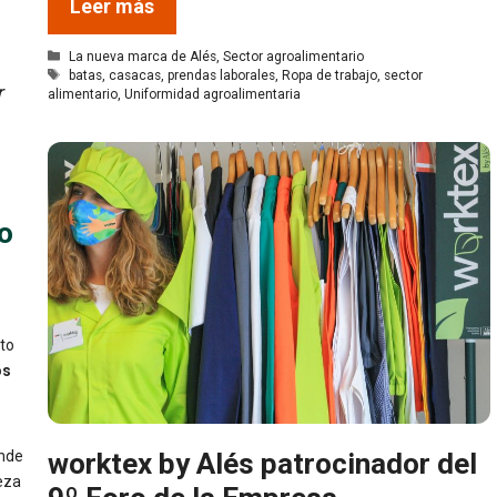
Leer más
Categorías
La nueva marca de Alés
,
Sector agroalimentario
Etiquetas
batas
,
casacas
,
prendas laborales
,
Ropa de trabajo
,
sector
r
alimentario
,
Uniformidad agroalimentaria
o
sto
os
worktex by Alés patrocinador del
nde
eza