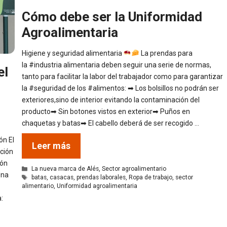
Cómo debe ser la Uniformidad
Agroalimentaria
Higiene y seguridad alimentaria
La prendas para
la #industria alimentaria deben seguir una serie de normas,
el
tanto para facilitar la labor del trabajador como para garantizar
la #seguridad de los #alimentos: ➡ Los bolsillos no podrán ser
exteriores,sino de interior evitando la contaminación del
producto➡ Sin botones vistos en exterior➡ Puños en
chaquetas y batas➡ El cabello deberá de ser recogido …
ón El
Leer más
ción
ión
Categorías
La nueva marca de Alés
,
Sector agroalimentario
Una
Etiquetas
batas
,
casacas
,
prendas laborales
,
Ropa de trabajo
,
sector
alimentario
,
Uniformidad agroalimentaria
: