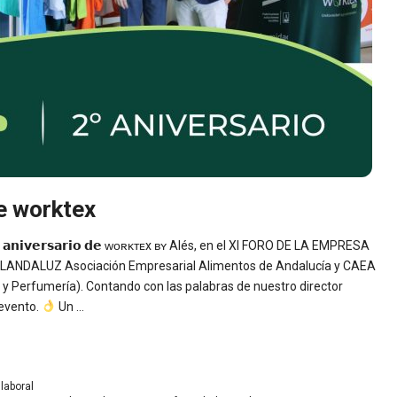
e worktex
𝗶𝘃𝗲𝗿𝘀𝗮𝗿𝗶𝗼 𝗱𝗲 ᴡᴏʀᴋᴛᴇx ʙʏ Alés, en el XI FORO DE LA EMPRESA
LANDALUZ Asociación Empresarial Alimentos de Andalucía y CAEA
 Perfumería). Contando con las palabras de nuestro director
evento.
Un …
laboral