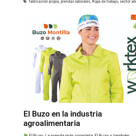
Etiquetas
fabricación propia
,
prendas laborales
,
Ropa de trabajo
,
sector al
El Buzo en la industria
agroalimentaria
El Buzo. La prenda más completa. El Buzo o también