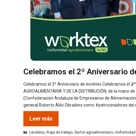
Celebramos el 2º Aniversario d
Celebramos el 2º Aniversario de worktex Celebramos el 𝟮º 𝗮
AGROALIMENTARIA Y DE LA DISTRIBUCIÓN, de la mano de 
(Confederación Andaluza de Empresarios de Alimentación y
general Roberto Alés Obradors como #patrocinadores del 
Leer más
Categorías
Landaluz
,
Ropa de trabajo
,
Sector agroalimentario
,
Uniformidad 