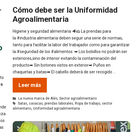
Cómo debe ser la Uniformidad
r
Agroalimentaria
Higiene y seguridad alimentaria 🥩🧀 La prendas para
la #industria alimentaria deben seguir una serie de normas,
tanto para facilitar la labor del trabajador como para garantizar
o
la #seguridad de los #alimentos: ➡ Los bolsillos no podrán ser
exteriores,sino de interior evitando la contaminación del
producto➡ Sin botones vistos en exterior➡ Puños en
chaquetas y batas➡ El cabello deberá de ser recogido …
sto
os
Leer más
Categorías
La nueva marca de Alés
,
Sector agroalimentario
Etiquetas
batas
,
casacas
,
prendas laborales
,
Ropa de trabajo
,
sector
nde
alimentario
,
Uniformidad agroalimentaria
eza
los
ras