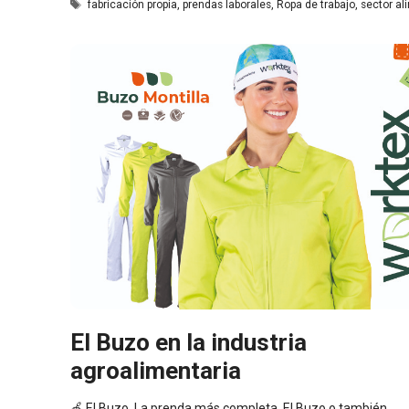
Etiquetas
fabricación propia
,
prendas laborales
,
Ropa de trabajo
,
sector al
El Buzo en la industria
agroalimentaria
🍏 El Buzo. La prenda más completa. El Buzo o también