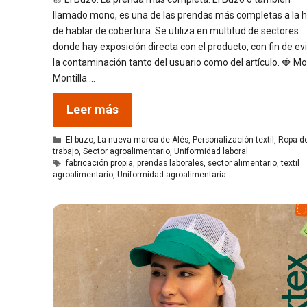
llamado mono, es una de las prendas más completas a la 
de hablar de cobertura. Se utiliza en multitud de sectores
donde hay exposición directa con el producto, con fin de evi
la contaminación tanto del usuario como del artículo. 🍓 M
Montilla …
Leer más
Categorías
El buzo
,
La nueva marca de Alés
,
Personalización textil
,
Ropa d
trabajo
,
Sector agroalimentario
,
Uniformidad laboral
Etiquetas
fabricación propia
,
prendas laborales
,
sector alimentario
,
textil
agroalimentario
,
Uniformidad agroalimentaria