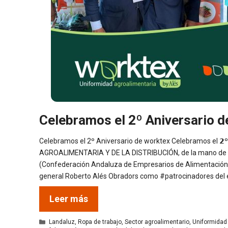
Celebramos el 2º Aniversario d
Celebramos el 2º Aniversario de worktex Celebramos el 𝟮º 𝗮
AGROALIMENTARIA Y DE LA DISTRIBUCIÓN, de la mano de 
(Confederación Andaluza de Empresarios de Alimentación y
general Roberto Alés Obradors como #patrocinadores del 
Leer más
Categorías
Landaluz
,
Ropa de trabajo
,
Sector agroalimentario
,
Uniformidad 