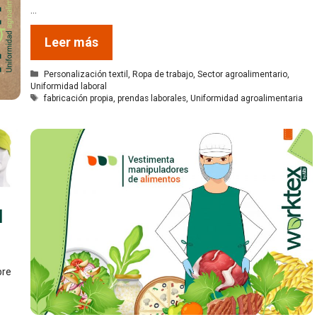
…
Leer más
Categorías
Personalización textil
,
Ropa de trabajo
,
Sector agroalimentario
,
Uniformidad laboral
Etiquetas
fabricación propia
,
prendas laborales
,
Uniformidad agroalimentaria
l
pre