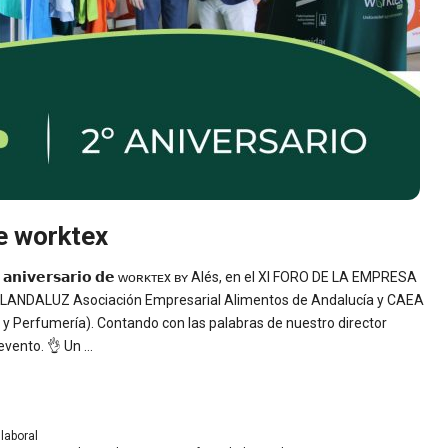
e worktex
𝗶𝘃𝗲𝗿𝘀𝗮𝗿𝗶𝗼 𝗱𝗲 ᴡᴏʀᴋᴛᴇx ʙʏ Alés, en el XI FORO DE LA EMPRESA
LANDALUZ Asociación Empresarial Alimentos de Andalucía y CAEA
 Perfumería). Contando con las palabras de nuestro director
evento. 👌 Un …
laboral