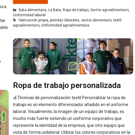
hora
Categorías
Bata alimentaria
,
La Bata
,
Ropa de trabajo
,
Sector agroalimentario
,
Uniformidad laboral
Etiquetas
tar
fabricación propia
,
prendas laborales
,
sector alimentario
,
textil
agroalimentario
,
Uniformidad agroalimentaria
odelo
e
Ropa de trabajo personalizada
🍏Técnicas de personalización textil Personalizar la ropa de
trabajo es un elemento diferenciador añadido en el uniforme
laboral. Visualmente, la imagen de un equipo de trabajo, es
mucho más fuerte vistiendo un uniforme corporativo que
represente la identidad de la empresa, que otro equipo que
vista de forma unilateral. Utilizar los colores corporativos en la