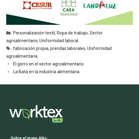
Categorías
Personalización textil
,
Ropa de trabajo
,
Sector
agroalimentario
,
Uniformidad laboral
Etiquetas
fabricación propia
,
prendas laborales
,
Uniformidad
agroalimentaria
Navegación
El gorro en el sector agroalimentario
de
La Bata en la industria alimentaria
entradas
·Sobre el grupo Alés: