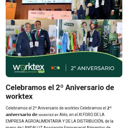
Celebramos el 2º Aniversario de
worktex
Celebramos el 2º Aniversario de worktex Celebramos el 𝟮º
𝗮𝗻𝗶𝘃𝗲𝗿𝘀𝗮𝗿𝗶𝗼 𝗱𝗲 ᴡᴏʀᴋᴛᴇx ʙʏ Alés, en el XI FORO DE LA
EMPRESA AGROALIMENTARIA Y DE LA DISTRIBUCIÓN, de la
mano de LANDALUZ Asociación Empresarial Alimentos de