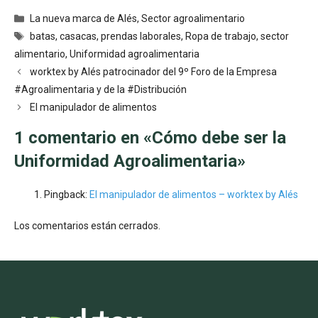
Categorías
La nueva marca de Alés
,
Sector agroalimentario
Etiquetas
batas
,
casacas
,
prendas laborales
,
Ropa de trabajo
,
sector
alimentario
,
Uniformidad agroalimentaria
Navegación
worktex by Alés patrocinador del 9º Foro de la Empresa
de
#Agroalimentaria y de la #Distribución
entradas
El manipulador de alimentos
1 comentario en «Cómo debe ser la
Uniformidad Agroalimentaria»
Pingback:
El manipulador de alimentos – worktex by Alés
Los comentarios están cerrados.