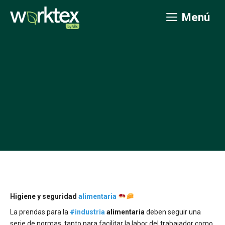
Saltar
Menú
al
contenido
Higiene y seguridad
alimentaria
La prendas para la
#
industria
alimentaria
deben seguir una
serie de normas, tanto para facilitar la labor del trabajador como