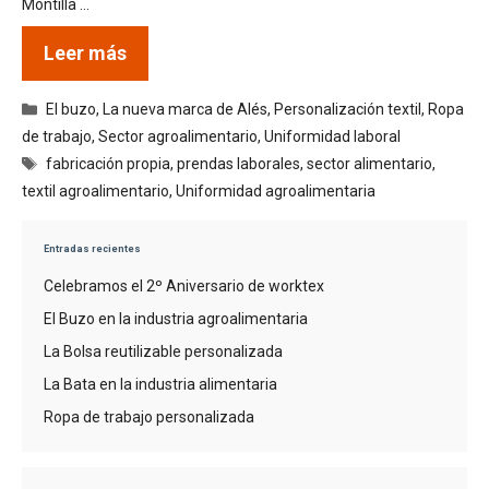
Montilla …
Leer más
Categorías
El buzo
,
La nueva marca de Alés
,
Personalización textil
,
Ropa
de trabajo
,
Sector agroalimentario
,
Uniformidad laboral
Etiquetas
fabricación propia
,
prendas laborales
,
sector alimentario
,
textil agroalimentario
,
Uniformidad agroalimentaria
Entradas recientes
Celebramos el 2º Aniversario de worktex
El Buzo en la industria agroalimentaria
La Bolsa reutilizable personalizada
La Bata en la industria alimentaria
Ropa de trabajo personalizada